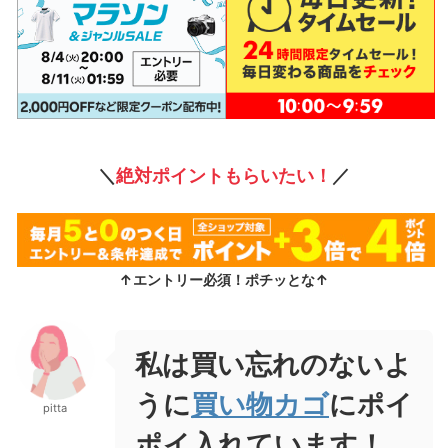
＼
絶対ポイントもらいたい！
／
↑エントリー必須！ポチッとな↑
私は買い忘れのないよ
うに
買い物カゴ
にポイ
pitta
ポイ入れています！