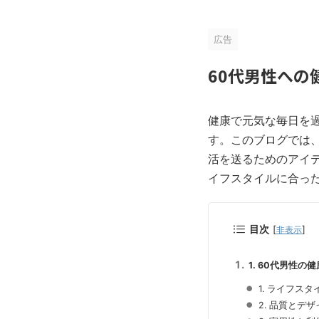
広告
60代男性へ
健康で元気な毎日を
す。このブログでは
活を送るためのアイ
イフスタイルに合っ
目次
[
]
非表示
1. 60代男性
1. ライフス
2. 品質とデ