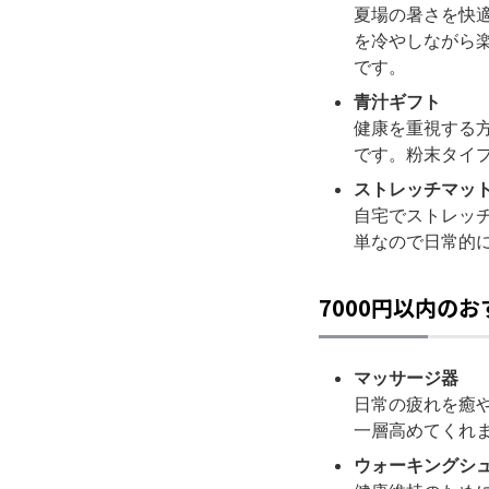
夏場の暑さを快
を冷やしながら
です。
青汁ギフト
健康を重視する
です。粉末タイ
ストレッチマッ
自宅でストレッ
単なので日常的
7000円以内の
マッサージ器
日常の疲れを癒
一層高めてくれ
ウォーキングシ