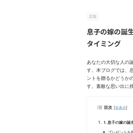
広告
息子の嫁の誕
タイミング
あなたの大切な人の
す。本ブログでは、
ントを贈るかどうか
す。素敵な思い出に
目次
[
]
非表示
1. 息子の嫁の
プレゼントを