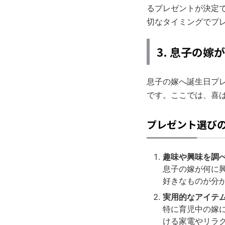
るプレゼントが決定
切なタイミングでプ
3. 息子の
息子の嫁へ誕生日プ
です。ここでは、喜
プレゼント選び
趣味や興味を調
息子の嫁が何に
好きなものが分
実用的なアイテ
特に育児中の嫁
ける家電やリラ