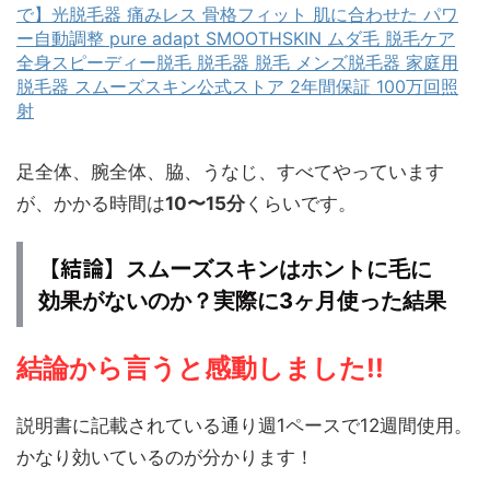
で】光脱毛器 痛みレス 骨格フィット 肌に合わせた パワ
ー自動調整 pure adapt SMOOTHSKIN ムダ毛 脱毛ケア
全身スピーディー脱毛 脱毛器 脱毛 メンズ脱毛器 家庭用
脱毛器 スムーズスキン公式ストア 2年間保証 100万回照
射
足全体、腕全体、脇、うなじ、すべてやっています
が、かかる時間は
10〜15分
くらいです。
【結論】
スムーズスキンはホントに毛に
効果がないのか？実際に3ヶ月使った結果
結論から言うと感動しました!!
説明書に記載されている通り週1ペースで12週間使用。
かなり効いているのが分かります！