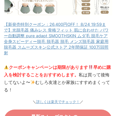
【新発売特別クーポン：26,400円OFF！ 8/24 19:59ま
で】光脱毛器 痛みレス 骨格フィット 肌に合わせた パワ
ー自動調整 pure adapt SMOOTHSKIN ムダ毛 脱毛ケア
全身スピーディー脱毛 脱毛器 脱毛 メンズ脱毛器 家庭用
脱毛器 スムーズスキン公式ストア 2年間保証 100万回照
射
クーポンキャンペーンは期限があります
早めに購
入を検討することをおすすめします。
私は買って後悔
してないよ〜
むしろ友達とか家族にすすめまくって
る！
＼
詳しくは楽天でチェック！
／