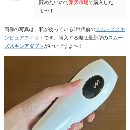
貯めたいので
楽天市場
で購入した
よ〜！
画像の写真は、私が使っている1世代前の
スムーズスキ
ンピュアフィット
です。購入する際は最新型の
スムー
ズスキンアダプト
がいいですよ〜！