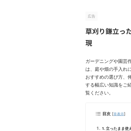
広告
草刈り鎌立っ
現
ガーデニングや園芸
は、庭や畑の手入れ
おすすめの選び方、
する幅広い知識をご
覧ください。
目次
[
]
非表示
1. 立ったまま