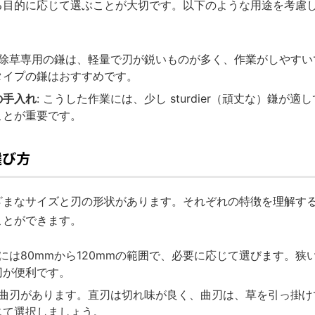
る目的に応じて選ぶことが大切です。以下のような用途を考慮
: 除草専用の鎌は、軽量で刃が鋭いものが多く、作業がしやす
タイプの鎌はおすすめです。
の手入れ
: こうした作業には、少し sturdier（頑丈な）鎌が
ことが重要です。
選び方
ざまなサイズと刃の形状があります。それぞれの特徴を理解す
ことができます。
的には80mmから120mmの範囲で、必要に応じて選びます。
刃が便利です。
刃と曲刃があります。直刃は切れ味が良く、曲刃は、草を引っ掛
じて選択しましょう。