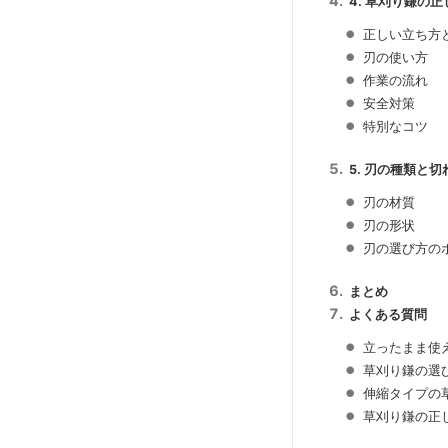
4. 草刈り鎌の
正しい立ち方
刃の使い方
作業の流れ
安全対策
特別なコツ
5. 刃の種類と
刃の材質
刃の形状
刃の選び方の
まとめ
よくある質問
立ったまま使
草刈り鎌の選
伸縮タイプの
草刈り鎌の正