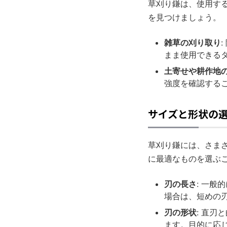
草刈り鎌は、使用す
を見つけましょう。
雑草の刈り取り
まま使用できる
土寄せや耕作地
強度を確認する
サイズと形状の
草刈り鎌には、さま
に最適なものを選ぶ
刃の長さ
: 一般
場合は、短めの
刃の形状
: 直
ます。目的に応