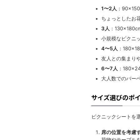
1〜2人
：90×15
ちょっとしたお
3人
：130×180c
小規模なピクニ
4〜5人
：180×1
友人との集まり
6〜7人
：180×2
大人数でのバー
サイズ選びのポ
ピクニックシートを
席の位置を考慮
荷物やテーブル