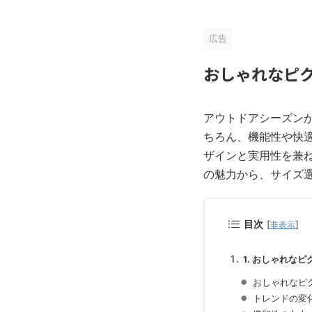
広告
おしゃれなピク
アウトドアシーズン
ちろん、機能性や快
ザインと実用性を兼
の魅力から、サイズ
目次
[
]
非表示
1. おしゃれな
おしゃれなピ
トレンドの変