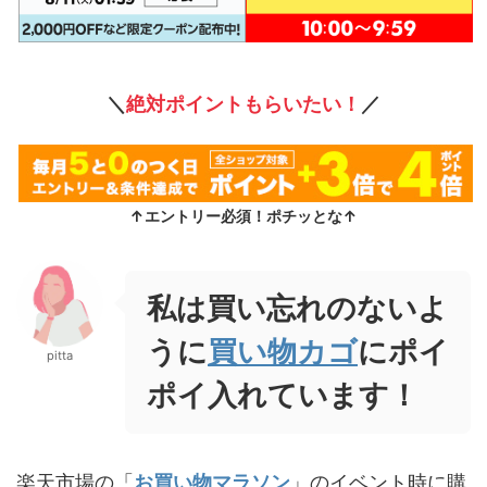
＼
絶対ポイントもらいたい！
／
↑エントリー必須！ポチッとな↑
私は買い忘れのないよ
うに
買い物カゴ
にポイ
pitta
ポイ入れています！
楽天市場の「
お買い物マラソン
」のイベント時に購