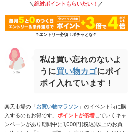
＼
絶対ポイントもらいたい！
／
↑エントリー必須！ポチッとな↑
私は買い忘れのないよ
うに
買い物カゴ
にポイ
pitta
ポイ入れています！
楽天市場の「
お買い物マラソン
」のイベント時に購
入するのもお得です。
ポイントが倍増
していくキャ
ンペーンがあり期間中に1,000円(税込)以上のお買