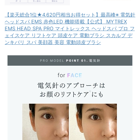
【楽天総合1位★4,620円相当お得セット】最高峰※ 電気針
ヘッドスパ EMS 赤色LED 機能搭載【公式】 MYTREX
EMS HEAD SPA PRO マイトレックス ヘッドスパ プロ フ
ェイスケア リフトケア 頭皮ケア 電動ブラシ スカルプ デ
ンキバリ スパ 美顔器 美容 電動頭皮ブラシ