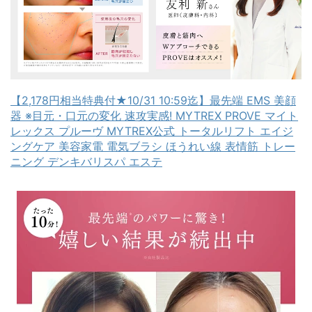
【2,178円相当特典付★10/31 10:59迄】最先端 EMS 美顔
器 ※目元・口元の変化 速攻実感! MYTREX PROVE マイト
レックス プルーヴ MYTREX公式 トータルリフト エイジ
ングケア 美容家電 電気ブラシ ほうれい線 表情筋 トレー
ニング デンキバリスパ エステ