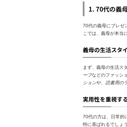
1. 70代
70代の義母にプレ
こでは、義母が本当
義母の生活スタ
まず、義母の生活ス
ーフ
などのファッシ
ション
や、
読書用の
実用性を重視す
70代の方は、日常
特に喜ばれるでしょ