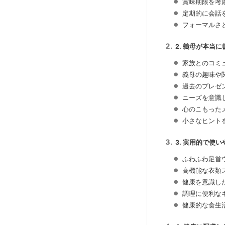
賞味期限を考
定期的に会話
フォーマルさ
2. 義母が本当
家族とのコミ
義母の趣味や
過去のプレゼ
ニーズを意識
心のこもった
小さなヒント
3. 実用的で使
ふわふわ足首
高機能な衣類
健康を意識し
調理に便利な
健康的な食生