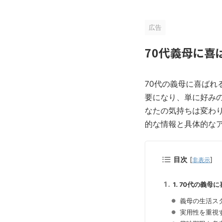
広告
70代義母に
70代の義母に喜ば
要になり、単に好み
なたの気持ちは変わ
的な情報と具体的な
目次
[
]
非表示
1. 70代の義
義母の生活ス
実用性を重視