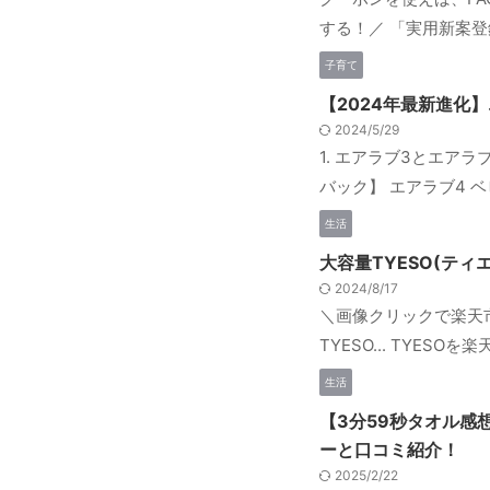
する！／ 「実用新案登録済み
子育て
【2024年最新進化
2024/5/29
1. エアラブ3とエアラ
バック】 エアラブ4 ベビ
生活
大容量TYESO(テ
2024/8/17
＼画像クリックで楽天市
TYESO... TYES
生活
【3分59秒タオル感
ーと口コミ紹介！
2025/2/22