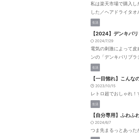
私は楽天市場で購入した
した／ヘアドライタオル 
生活
【2024】デンキバ
2024/7/29
電気の刺激によって皮
ンの「デンキバリブラシ
生活
【一目惚れ】こんな
2023/10/15
レトロ超でおしゃれ！
生活
【自分専用】ふわふ
2024/6/7
つま先まるっとあった