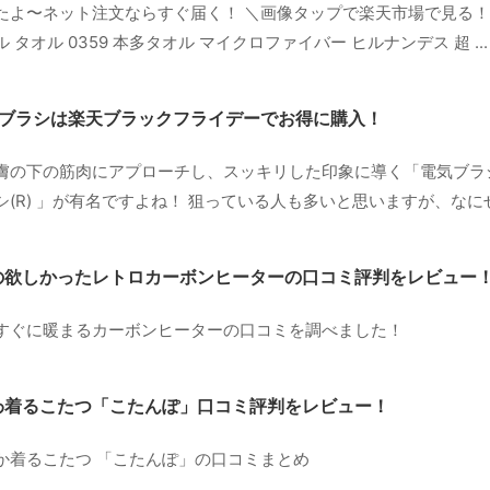
よ〜ネット注文ならすぐ届く！ ＼画像タップで楽天市場で見る！／ 
タオル 0359 本多タオル マイクロファイバー ヒルナンデス 超 ...
リブラシは楽天ブラックフライデーでお得に購入！
膚の下の筋肉にアプローチし、スッキリした印象に導く「電気ブラ
(R) 」が有名ですよね！ 狙っている人も多いと思いますが、なにせち
の欲しかったレトロカーボンヒーターの口コミ評判をレビュー
すぐに暖まるカーボンヒーターの口コミを調べました！
わ着るこたつ「こたんぽ」口コミ評判をレビュー！
か着るこたつ 「こたんぽ」の口コミまとめ