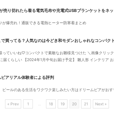
ンが売り切れたら着る電気毛布や充電式USBブランケットをネ
ツが爆売れ！通販できる電熱ヒーター防寒着まとめ
こで買ってる？人気なのは今どき和モダンおしゃれなコンパク
様っていいね♡コンパクトで素敵なお雛様見つけた ＼画像クリッ
旬に届くらしい 【2024年1月中旬お届け予定】 雛人形 インテリア おしゃ
ムビアリアル体験者による評判
。ビールのある生活をワクワク楽しみたい方はドリームビアがおす
« Prev
1
…
18
19
20
21
Next »