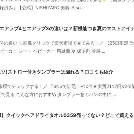
」【公式】NISHIZARC 美奏-Biso ...
】エアラブ4とエアラブ3の違いは？新機能つき夏のマストアイ
ブ4の違い ＼画像クリックで楽天市場で見てみる！／ 【25日限定 当選確
ーカー シート ベビーカー 扇風機 夏 保冷剤 冷感 ...
ィエソ)ストロー付きタンブラーは漏れる？口コミも紹介
場でチェックする！／ 「SNSで話題！P10倍★実質2142円&2
Oを楽天で見る こんな方におすすめ タンブラーをカバンの中に ...
想】クイックヘアドライタオル0359売ってない？どこで買え