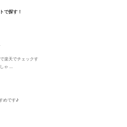
ットで探す！
ト
クで楽天でチェックす
 ...
すめです♪