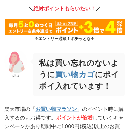
＼
絶対ポイントもらいたい！
／
↑エントリー必須！ポチッとな↑
私は買い忘れのないよ
うに
買い物カゴ
にポイ
pitta
ポイ入れています！
楽天市場の「
お買い物マラソン
」のイベント時に購
入するのもお得です。
ポイントが倍増
していくキャ
ンペーンがあり期間中に1,000円(税込)以上のお買